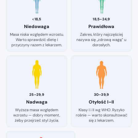
<18,5
18,5–24,9
Niedowaga
Prawidłowa
Masa niska względem wzrostu.
Zakres, który najczęściej
Warto sprawdzić dietę i
nazywa się „zdrową wagą” u
przyczyny razem z lekarzem.
dorosłych.
25–29,9
30–39,9
Nadwaga
Otyłość I–II
Wyższa masa względem
Klasy I i II wg WHO. Ryzyko
wzrostu — dobry moment,
rośnie — warto skonsultować
żeby przejrzeć styl życia.
się z lekarzem.