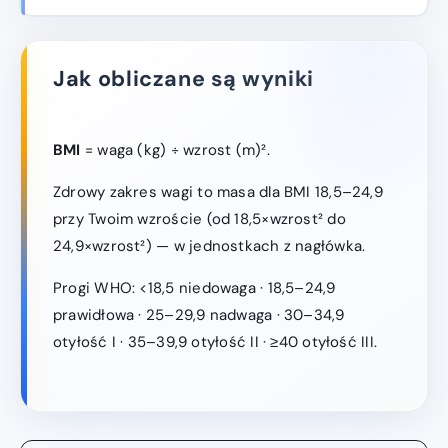
Jak obliczane są wyniki
BMI
= waga (kg) ÷ wzrost (m)².
Zdrowy zakres wagi to masa dla BMI 18,5–24,9
przy Twoim wzroście (od 18,5×wzrost² do
24,9×wzrost²) — w jednostkach z nagłówka.
Progi WHO: <18,5 niedowaga · 18,5–24,9
prawidłowa · 25–29,9 nadwaga · 30–34,9
otyłość I · 35–39,9 otyłość II · ≥40 otyłość III.