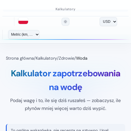
Kalkulatory
🌞
Strona główna
/
Kalkulatory
/
Zdrowie
/
Woda
Kalkulator zapotrzebowania
na wodę
Podaj wagę i to, ile się dziś ruszałeś — zobaczysz, ile
płynów mniej więcej warto dziś wypić.
To ogólna wskazówka, nie recepta na sztywno. Upał,