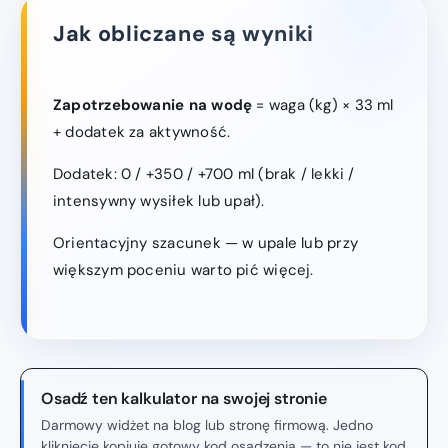
Jak obliczane są wyniki
Zapotrzebowanie na wodę
= waga (kg) × 33 ml
+ dodatek za aktywność.
Dodatek: 0 / +350 / +700 ml (brak / lekki /
intensywny wysiłek lub upał).
Orientacyjny szacunek — w upale lub przy
większym poceniu warto pić więcej.
Osadź ten kalkulator na swojej stronie
Darmowy widżet na blog lub stronę firmową. Jedno
kliknięcie kopiuje gotowy kod osadzenia — to nie jest kod