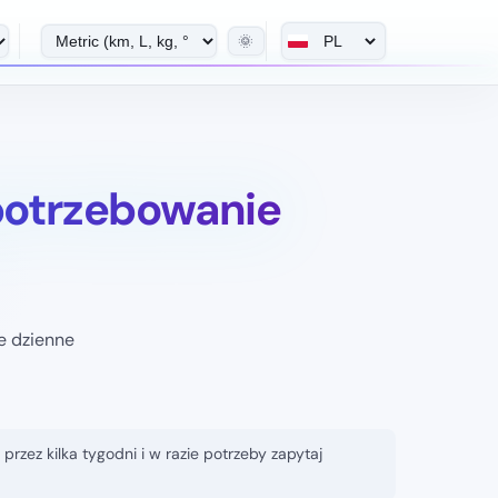
🌞
potrzebowanie
łe dzienne
zez kilka tygodni i w razie potrzeby zapytaj