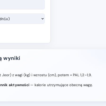
ą wyniki
 Jeor) z wagi (kg) i wzrostu (cm), potem × PAL 1,2–1,9.
nnik aktywności
— kalorie utrzymujące obecną wagę.