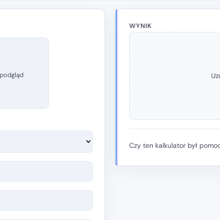
WYNIK
 podgląd
Uzu
Czy ten kalkulator był pomo