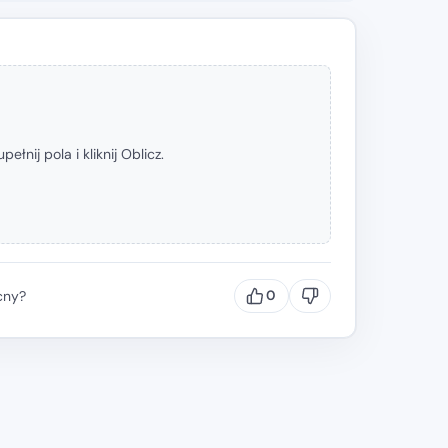
pełnij pola i kliknij Oblicz.
cny?
0