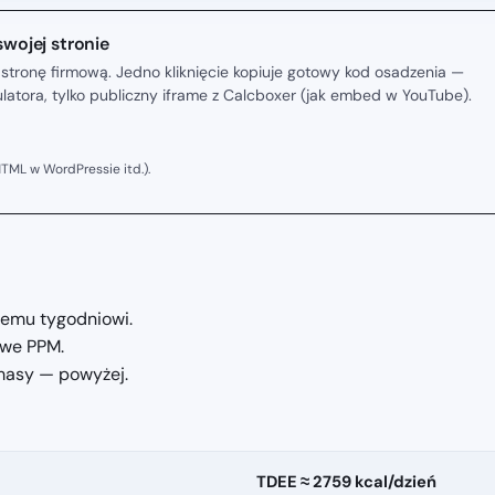
swojej stronie
stronę firmową. Jedno kliknięcie kopiuje gotowy kod osadzenia —
kulatora, tylko publiczny iframe z Calcboxer (jak embed w YouTube).
TML w WordPressie itd.).
jemu tygodniowi.
owe PPM.
 masy — powyżej.
TDEE ≈ 2759 kcal/dzień