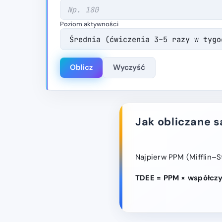
Poziom aktywności
Oblicz
Wyczyść
Jak obliczane s
Najpierw PPM (Mifflin–St
TDEE = PPM × współczy