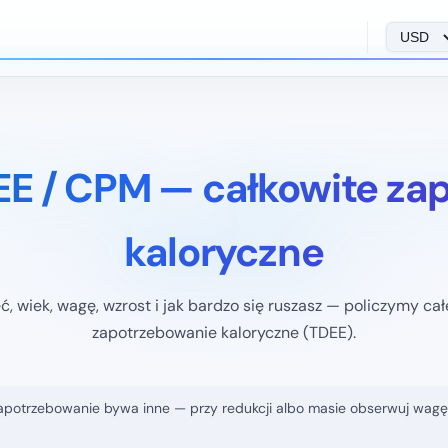
DEE / CPM — całkowite za
kaloryczne
ć, wiek, wagę, wzrost i jak bardzo się ruszasz — policzymy ca
zapotrzebowanie kaloryczne (TDEE).
apotrzebowanie bywa inne — przy redukcji albo masie obserwuj wagę pr