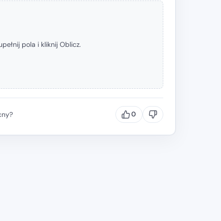
pełnij pola i kliknij Oblicz.
cny?
0