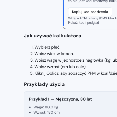
to nie jest kod źródłowy kal
Kopiuj kod osadzenia
Wklej w HTML strony (CMS, blok H
Pokaż kod i podgląd
Jak używać kalkulatora
Wybierz płeć.
Wpisz wiek w latach.
Wpisz wagę w jednostce z nagłówka (kg lub 
Wpisz wzrost (cm lub cale).
Kliknij Oblicz, aby zobaczyć PPM w kcal/dzie
Przykłady użycia
Przykład 1 — Mężczyzna, 30 lat
Waga:
80,0 kg
Wzrost:
180 cm