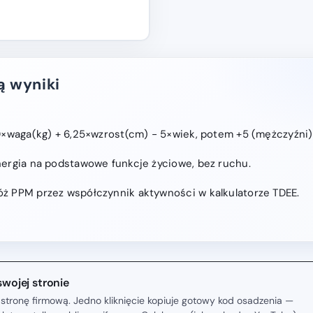
ą wyniki
10×waga(kg) + 6,25×wzrost(cm) − 5×wiek, potem +5 (mężczyźni) a
nergia na podstawowe funkcje życiowe, bez ruchu.
ż PPM przez współczynnik aktywności w kalkulatorze TDEE.
swojej stronie
stronę firmową. Jedno kliknięcie kopiuje gotowy kod osadzenia —