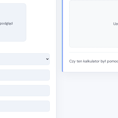
 podgląd
Uzu
Czy ten kalkulator był pomo