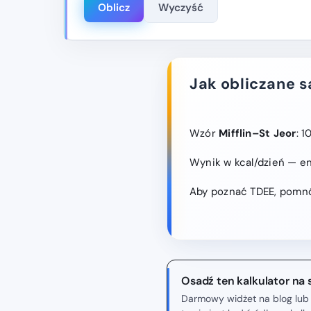
Oblicz
Wyczyść
Jak obliczane s
Wzór
Mifflin–St Jeor
: 
Wynik w kcal/dzień — e
Aby poznać TDEE, pomnó
Osadź ten kalkulator na 
Darmowy widżet na blog lub 