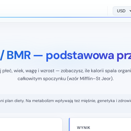
 / BMR — podstawowa pr
 płeć, wiek, wagę i wzrost — zobaczysz, ile kalorii spala orga
całkowitym spoczynku (wzór Mifflin–St Jeor).
ani plan diety. Na metabolizm wpływają też mięśnie, genetyka i zdrowi
WYNIK