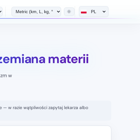
🌞
zemiana materii
nizm w
e — w razie wątpliwości zapytaj lekarza albo