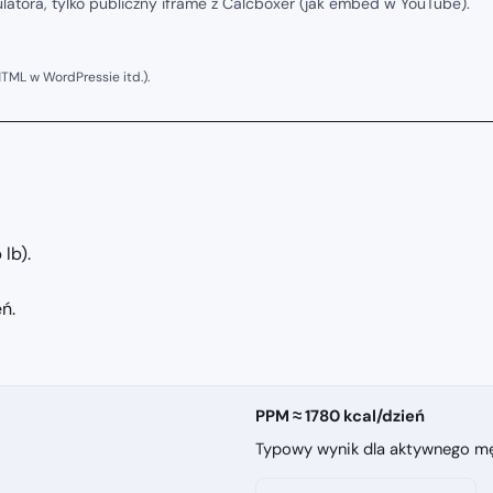
kulatora, tylko publiczny iframe z Calcboxer (jak embed w YouTube).
TML w WordPressie itd.).
lb).
ń.
PPM ≈ 1780 kcal/dzień
Typowy wynik dla aktywnego męż