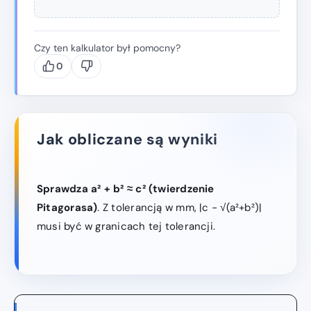
Czy ten kalkulator był pomocny?
0
Jak obliczane są wyniki
Sprawdza a² + b² ≈ c² (twierdzenie
Pitagorasa)
. Z tolerancją w mm, |c − √(a²+b²)|
musi być w granicach tej tolerancji.