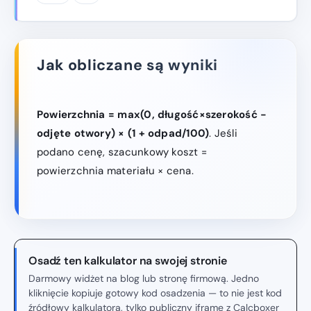
Jak obliczane są wyniki
Powierzchnia = max(0, długość×szerokość −
odjęte otwory) × (1 + odpad/100)
. Jeśli
podano cenę, szacunkowy koszt =
powierzchnia materiału × cena.
Osadź ten kalkulator na swojej stronie
Darmowy widżet na blog lub stronę firmową. Jedno
kliknięcie kopiuje gotowy kod osadzenia — to nie jest kod
źródłowy kalkulatora, tylko publiczny iframe z Calcboxer