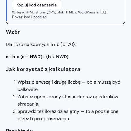
Kopiuj kod osadzenia
Wklej w HTML strony (CMS, blok HTML w WordPressie itd.).
Pokaż kod i podgląd
Wzór
Dla liczb całkowitych a i b (b ≠ 0):
a : b = (a ÷ NWD) : (b ÷ NWD)
Jak korzystać z kalkulatora
Wpisz pierwszą i drugą liczbę — obie muszą być
całkowite.
Zobacz uproszczony stosunek oraz opis kroków
skracania.
Sprawdź też iloraz dziesiętny — to a podzielone
przez b po uproszczeniu.