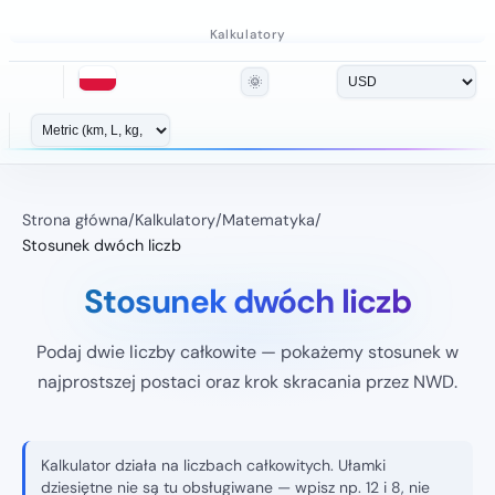
Kalkulatory
🌞
Strona główna
/
Kalkulatory
/
Matematyka
/
Stosunek dwóch liczb
Stosunek dwóch liczb
Podaj dwie liczby całkowite — pokażemy stosunek w
najprostszej postaci oraz krok skracania przez NWD.
Kalkulator działa na liczbach całkowitych. Ułamki
dziesiętne nie są tu obsługiwane — wpisz np. 12 i 8, nie