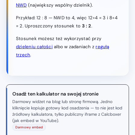
NWD
(największy wspólny dzielnik).
Przykład: 12 : 8 — NWD to 4, więc 12÷4 = 3 i 8÷4
= 2. Uproszczony stosunek to
3 : 2
.
Stosunek możesz też wykorzystać przy
dzieleniu całości
albo w zadaniach z
regułą
trzech
.
Osadź ten kalkulator na swojej stronie
Darmowy widżet na blog lub stronę firmową. Jedno
kliknięcie kopiuje gotowy kod osadzenia — to nie jest kod
źródłowy kalkulatora, tylko publiczny iframe z Calcboxer
(jak embed w YouTube).
Darmowy embed