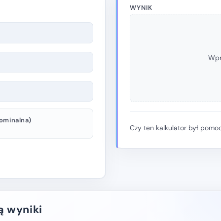
WYNIK
Wpro
nominalna)
Czy ten kalkulator był pomo
ą wyniki