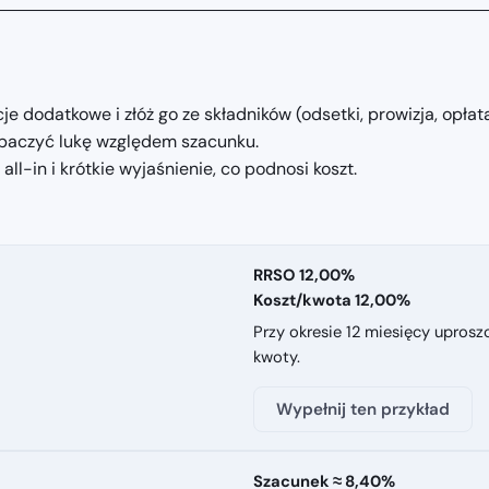
e dodatkowe i złóż go ze składników (odsetki, prowizja, opłat
obaczyć lukę względem szacunku.
ll-in i krótkie wyjaśnienie, co podnosi koszt.
RRSO 12,00%
Koszt/kwota 12,00%
Przy okresie 12 miesięcy upros
kwoty.
Wypełnij ten przykład
Szacunek ≈ 8,40%