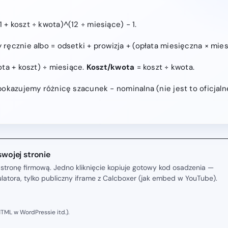
1 + koszt ÷ kwota)^(12 ÷ miesiące) − 1.
ręcznie albo = odsetki + prowizja + (opłata miesięczna × mie
ta + koszt) ÷ miesiące.
Koszt/kwota
= koszt ÷ kwota.
pokazujemy różnicę szacunek − nominalna (nie jest to oficjal
swojej stronie
stronę firmową. Jedno kliknięcie kopiuje gotowy kod osadzenia —
kulatora, tylko publiczny iframe z Calcboxer (jak embed w YouTube).
TML w WordPressie itd.).