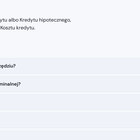
dytu albo Kredytu hipotecznego,
 Kosztu kredytu.
zędziu?
minalnej?