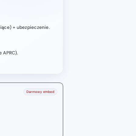
siące) + ubezpieczenie.
ne APRC).
Darmowy embed