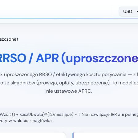
szczone)
RRSO / APR (uproszczone
k uproszczonego RRSO / efektywnego kosztu pożyczania — z 
bo ze składników (prowizja, opłaty, ubezpieczenie). To model e
nie ustawowe APRC.
Wzór: (1 + koszt/kwota)^(12/miesiące) − 1. Nie rozwiązuje IRR ani pe
oty w walucie z nagłówka.