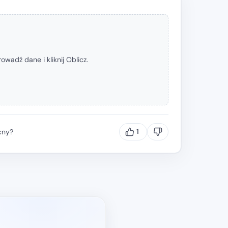
wadź dane i kliknij Oblicz.
cny?
1