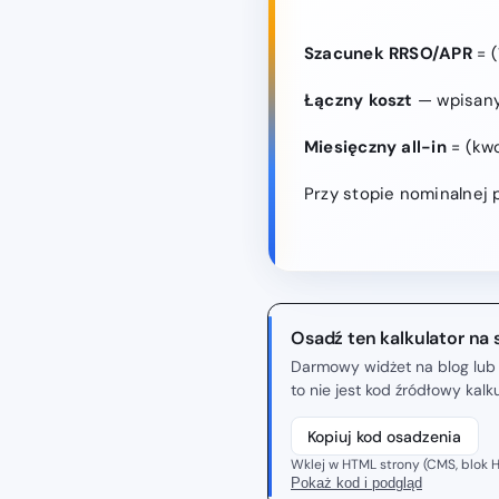
Szacunek RRSO/APR
= (
Łączny koszt
— wpisany 
Miesięczny all-in
= (kwo
Przy stopie nominalnej 
Osadź ten kalkulator na 
Darmowy widżet na blog lub 
to nie jest kod źródłowy kal
Kopiuj kod osadzenia
Wklej w HTML strony (CMS, blok H
Pokaż kod i podgląd