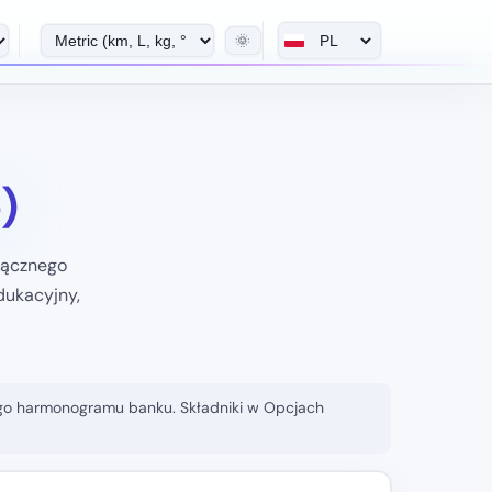
🌞
)
łącznego
dukacyjny,
łnego harmonogramu banku. Składniki w Opcjach