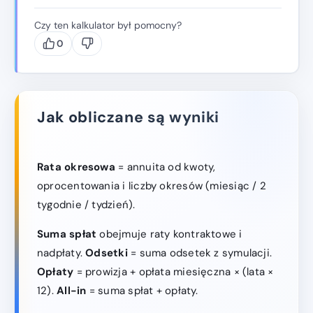
Czy ten kalkulator był pomocny?
0
Jak obliczane są wyniki
Rata okresowa
= annuita od kwoty,
oprocentowania i liczby okresów (miesiąc / 2
tygodnie / tydzień).
Suma spłat
obejmuje raty kontraktowe i
nadpłaty.
Odsetki
= suma odsetek z symulacji.
Opłaty
= prowizja + opłata miesięczna × (lata ×
12).
All-in
= suma spłat + opłaty.