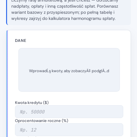
Liczymy ratę annuitetową, a jeśli chcesz — dorzucamy
nadpłaty, opłaty i inną częstotliwość spłat. Porównasz
wariant bazowy z przyspieszonym; po pełną tabelę i
wykresy zajrzyj do kalkulatora harmonogramu spłaty.
DANE
WprowadĹş kwoty, aby zobaczyÄ‡ podglÄ…d
Kwota kredytu ($)
Oprocentowanie roczne (%)