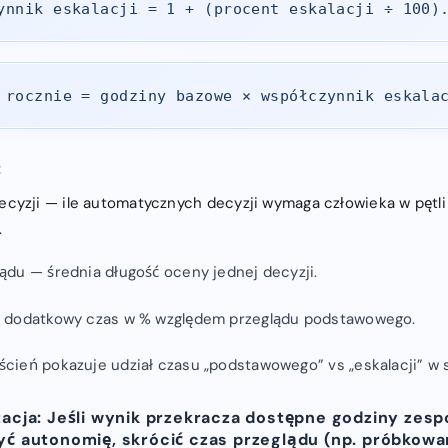
ynnik eskalacji = 1 + (procent eskalacji ÷ 100)
 rocznie = godziny bazowe × współczynnik eskala
:
ecyzji — ile automatycznych decyzji wymaga człowieka w pętli
.
lądu — średnia długość oceny jednej decyzji.
 — dodatkowy czas w % względem przeglądu podstawowego.
ścień pokazuje udział czasu „podstawowego” vs „eskalacji” w 
tacja: Jeśli wynik przekracza dostępne godziny zesp
yć autonomię, skrócić czas przeglądu (np. próbkowan