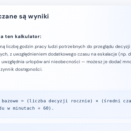
czane są wyniki
a ten kalkulator:
ną liczbę godzin pracy ludzi potrzebnych do przeglądu decyzji
ch, z uwzględnieniem dodatkowego czasu na eskalacje (np. dru
e uwzględnia urlopów ani nieobecności — możesz je dodać mn
zynnik dostępności.
 bazowe = (liczba decyzji rocznie) × (średni cz
du w minutach ÷ 60).