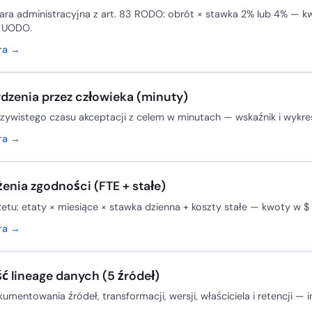
ara administracyjna z art. 83 RODO: obrót × stawka 2% lub 4% — kw
ą UODO.
ora →
dzenia przez człowieka (minuty)
zywistego czasu akceptacji z celem w minutach — wskaźnik i wykre
ora →
enia zgodności (FTE + stałe)
tu: etaty × miesiące × stawka dzienna + koszty stałe — kwoty w $
ora →
 lineage danych (5 źródeł)
umentowania źródeł, transformacji, wersji, właściciela i retencji — 