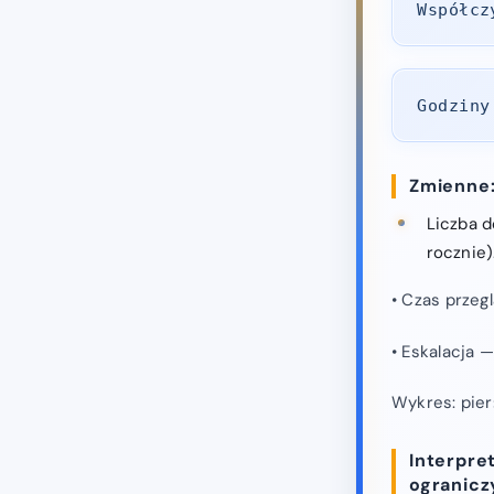
Współcz
Godziny
Zmienne
Liczba d
rocznie)
• Czas przeg
• Eskalacja
Wykres: pier
Interpre
ogranicz