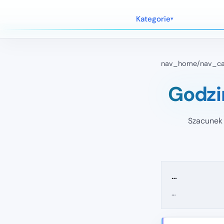
Kategorie
nav_home
/
nav_ca
Godzi
Szacunek 
…
…