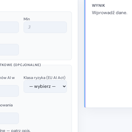
WYNIK
Wprowadź dane.
Min
TKOWE (OPCJONALNE)
mów AI w
Klasa ryzyka (EU AI Act)
nowania
lne — patrz opis.