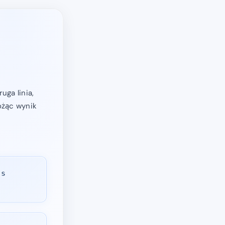
ga linia,
ożąc wynik
as