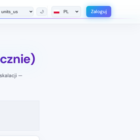
Zaloguj
🌙
cznie)
skalacji —