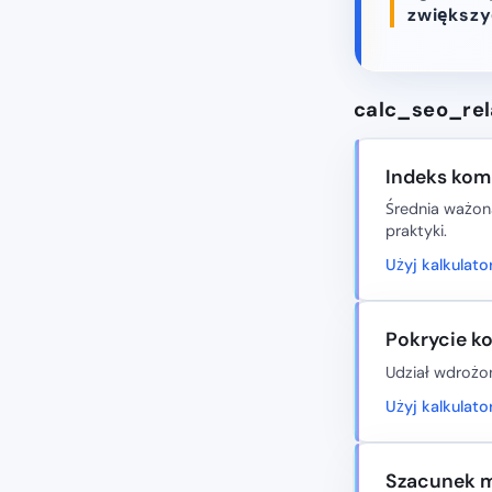
zwiększy
calc_seo_rel
Indeks kom
Średnia ważona
praktyki.
Użyj kalkulat
Pokrycie ko
Udział wdrożon
Użyj kalkulat
Szacunek m