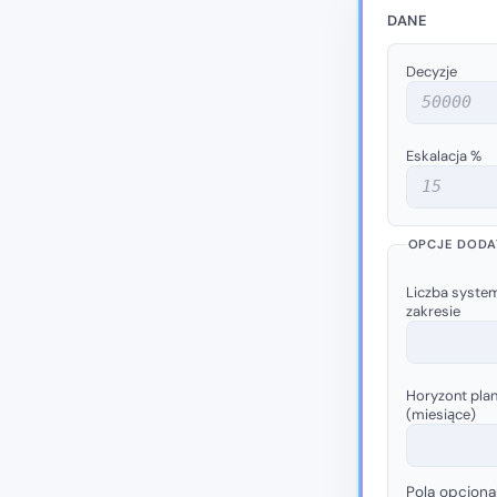
DANE
Decyzje
Eskalacja %
OPCJE DODA
Liczba syste
zakresie
Horyzont pla
(miesiące)
Pola opcjona