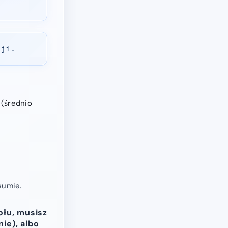
.
cji.
 (średnio
sumie.
ołu, musisz
ie), albo