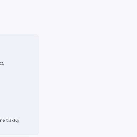
z.
e traktuj