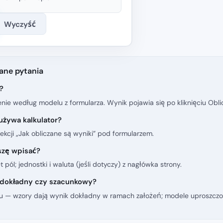
Wyczyść
ane pytania
?
nie według modelu z formularza. Wynik pojawia się po kliknięciu Oblic
używa kalkulator?
ekcji „Jak obliczane są wyniki” pod formularzem.
szę wpisać?
t pól; jednostki i waluta (jeśli dotyczy) z nagłówka strony.
 dokładny czy szacunkowy?
u — wzory dają wynik dokładny w ramach założeń; modele uproszczon