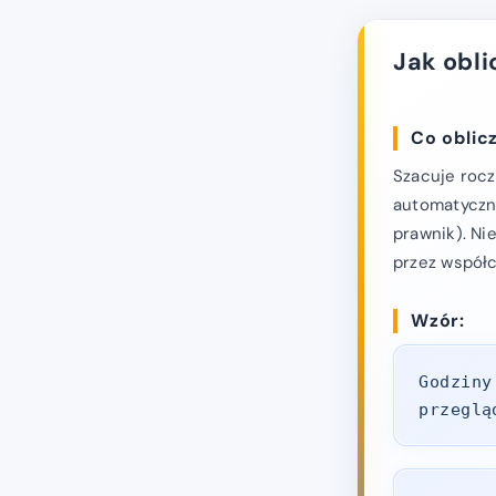
Jak obli
Co oblicz
Szacuje rocz
automatyczny
prawnik). Ni
przez współc
Wzór:
Godziny
przeglą