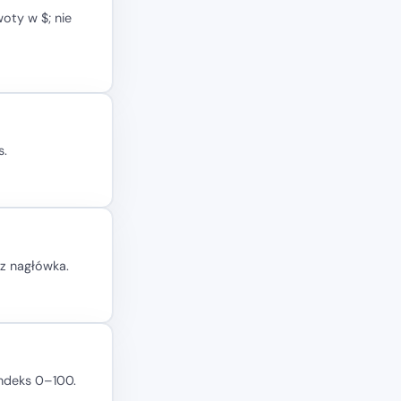
oty w $; nie
s.
 z nagłówka.
indeks 0–100.