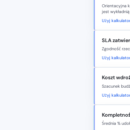
Orientacyjna k
jest wykładni
Użyj kalkulat
SLA zatwier
Zgodność rzec
Użyj kalkulat
Koszt wdroż
Szacunek budże
Użyj kalkulat
Kompletność
Średnia % udok