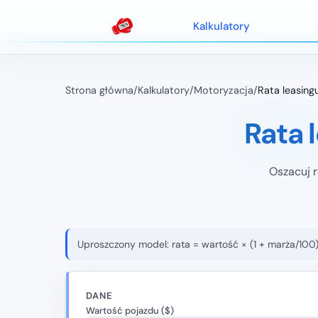
Kalkulatory
Strona główna
/
Kalkulatory
/
Motoryzacja
/
Rata leasing
Rata 
Oszacuj 
Uproszczony model: rata = wartość × (1 + marża/100)
DANE
Wartość pojazdu ($)