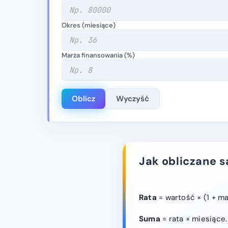
Okres (miesiące)
Marża finansowania (%)
Oblicz
Wyczyść
Jak obliczane s
Rata
= wartość × (1 + ma
Suma
= rata × miesiące