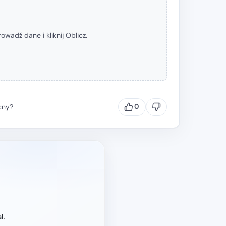
wadź dane i kliknij Oblicz.
cny?
0
l.