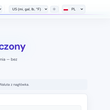
🌞
zczony
nia — bez
 Waluta z nagłówka.