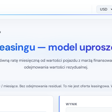
u
leasingu — model upros
równą ratę miesięczną od wartości pojazdu z marżą finansowa
odejmowania wartości rezydualnej.
 / miesiące. Bez odejmowania residual. To nie jest oferta leasingowa.
WYNIK