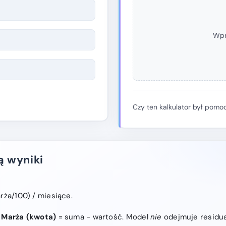
Wpro
Czy ten kalkulator był pomo
ą wyniki
rża/100) / miesiące.
.
Marża (kwota)
= suma − wartość. Model
nie
odejmuje residua